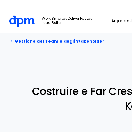
The Digital Project Manager
Work Smarter. Deliver Faster.
Argoment
Lead Better.
Gestione del Team e degli Stakeholder
Skip to main content
Gestione del Team e degli Stakeholder
Costruire e Far Cr
K