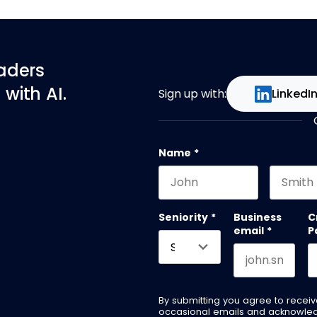
eaders
with AI.
Sign up with:
LinkedI
Name
*
First name
Last na
Seniority
*
Business
C
email
*
P
By submitting you agree to recei
occasional emails and acknowle