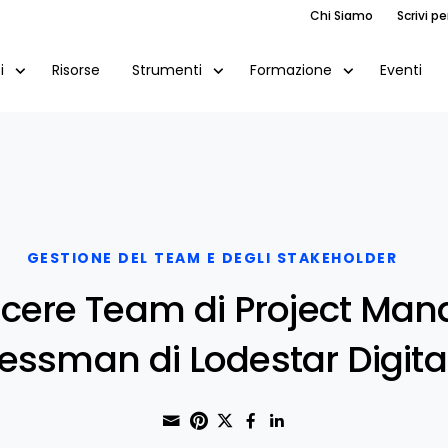
Chi Siamo
Scrivi pe
Risorse
Eventi
i
Strumenti
Formazione
GESTIONE DEL TEAM E DEGLI STAKEHOLDER
escere Team di Project Ma
essman di Lodestar Digita
Share through Email
Print this page
Share on Pinterest
Share on Twitter
Share on Faceboo
Share on Linke