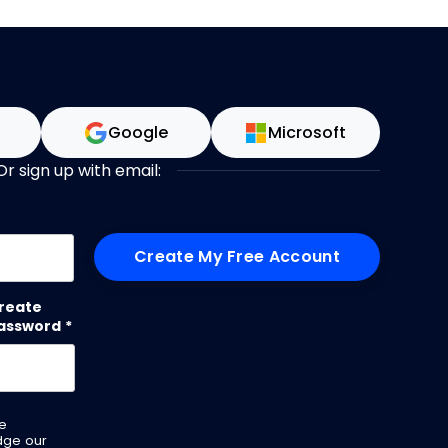
n
Google
Microsoft
Or sign up with email:
me
reate
assword
*
ve
dge our