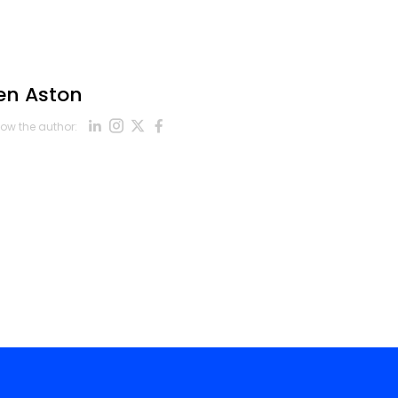
en Aston
Opens new window
Opens new window
Opens new window
Opens new window
low the author:
Opens new window