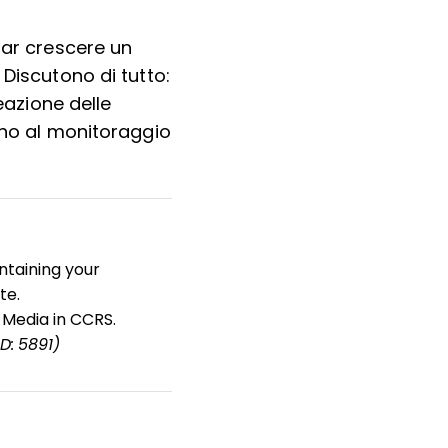
far crescere un
 Discutono di tutto:
eazione delle
fino al monitoraggio
ntaining your
te.
 Media in CCRS.
ID: 5891)