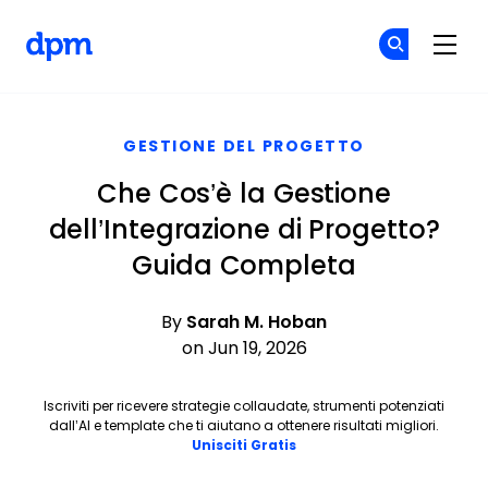
The Digital Project Manager
Un
Un
Skip to main content
GESTIONE DEL PROGETTO
Che Cos’è la Gestione
dell’Integrazione di Progetto?
Guida Completa
By
Sarah M. Hoban
on Jun 19, 2026
Iscriviti per ricevere strategie collaudate, strumenti potenziati
dall’AI e template che ti aiutano a ottenere risultati migliori.
Opens new window
Unisciti Gratis