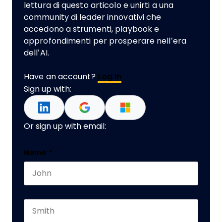
lettura di questo articolo e unirti a una
community di leader innovativi che
accedono a strumenti, playbook e
approfondimenti per prosperare nell’era
dell’AI.
Have an account?
Log In
Sign up with:
Or sign up with email:
X/Twitter
Name
*
First name
This field is for validation purposes and should 