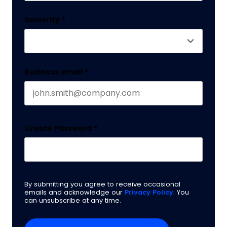
Last name
Seniority
*
Business email
*
Create Password
*
By submitting you agree to receive occasional
emails and acknowledge our
Privacy Policy
. You
can unsubscribe at any time.