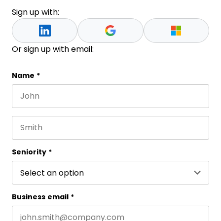
Sign up with:
Or sign up with email:
Name
Name
*
First name
This field is for validation purposes and should be 
Last name
Seniority
*
Business email
*