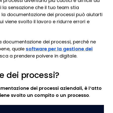
processi diventano più caotici e difficili da
 la sensazione che il tuo team stia
, la documentazione dei processi può aiutarti
i viene svolto il lavoro e ridurre errori e
a documentazione dei processi, perché ne
 bene, quale
software per la gestione dei
isca a prendere polvere in digitale.
e dei processi?
entazione dei processi aziendali, è l’atto
iene svolto un compito o un processo
.