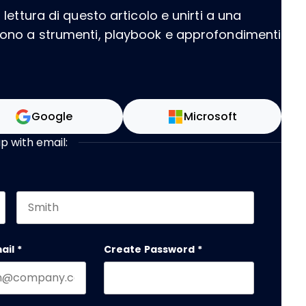
ettura di questo articolo e unirti a una
dono a strumenti, playbook e approfondimenti
Google
Microsoft
up with email:
Last name
 should be left unchanged.
ail
*
Create Password
*