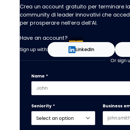
Crea un account gratuito per terminare la l
community di leader innovativi che acce
per prosperare nell’era dell’AI.
Have an account?
Log In
Sign up with:
LinkedIn
Or sign 
LinkedIn
Name
*
First name
This field is for validation purposes and
Seniority
*
Business em