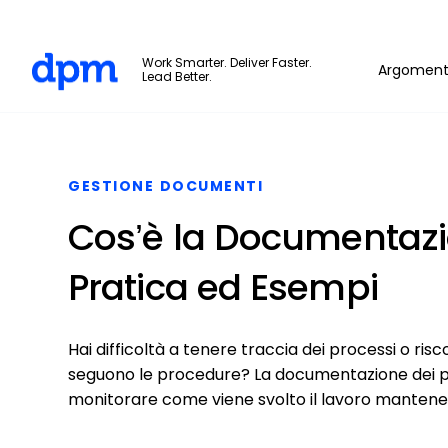
The Digital Project Manager
Work Smarter. Deliver Faster.
Argoment
Lead Better.
Skip to main content
GESTIONE DOCUMENTI
Cos’è la Documentazi
Pratica ed Esempi
Hai difficoltà a tenere traccia dei processi o r
seguono le procedure? La documentazione dei pro
monitorare come viene svolto il lavoro mantene