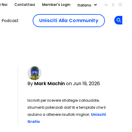
r Noi
Contattaci
Member's Login
Add us on Li
Follow us
Follo
Unisciti Alla Community
Podcast
Op
By
Mark Machin
on Jun 19, 2026
Iscriviti per ricevere strategie collaudate,
strumenti potenziati dall’AI e template che ti
aiutano a ottenere risultati migliori.
Unisciti
Opens new window
Gratis