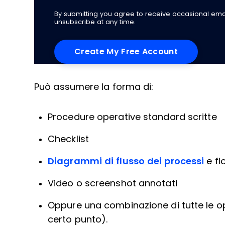
By submitting you agree to receive occasional em
unsubscribe at any time.
Può assumere la forma di:
Procedure operative standard scritte
Checklist
Diagrammi di flusso dei processi
e fl
Video o screenshot annotati
Oppure una combinazione di tutte le op
certo punto).