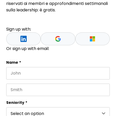
riservati ai membri e approfondimenti settimanali
sulla leadership: è gratis.
Sign up with:
Or sign up with email:
Name
Name
*
First name
This field is for validation purposes and should be 
Last name
Seniority
*