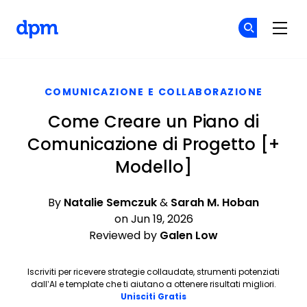
The Digital Project Manager
Un
Un
Skip to main content
COMUNICAZIONE E COLLABORAZIONE
Come Creare un Piano di
Comunicazione di Progetto [+
Modello]
By
Natalie Semczuk
&
Sarah M. Hoban
on Jun 19, 2026
Reviewed by
Galen Low
Iscriviti per ricevere strategie collaudate, strumenti potenziati
dall’AI e template che ti aiutano a ottenere risultati migliori.
Opens new window
Unisciti Gratis