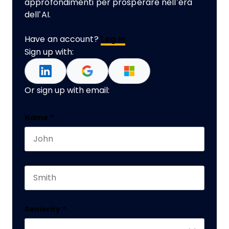
approfondimenti per prosperare nell’era
dell’AI.
Have an account?
Log In
Sign up with:
Or sign up with email:
Company
Name
*
First name
This field is for validation purposes and should 
Last name
Seniority
*