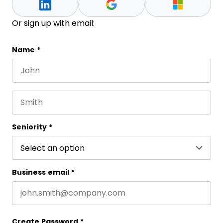
Or sign up with email:
Phone
Name
*
First name
This field is for validation purposes and should be 
Last name
Seniority
*
Business email
*
Create Password
*