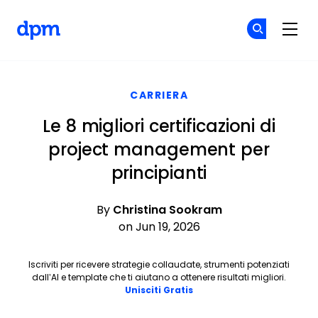
The Digital Project Manager
Un
Un
Skip to main content
CARRIERA
Le 8 migliori certificazioni di
project management per
principianti
By
Christina Sookram
on Jun 19, 2026
Iscriviti per ricevere strategie collaudate, strumenti potenziati
dall’AI e template che ti aiutano a ottenere risultati migliori.
Opens new window
Unisciti Gratis