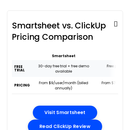
Smartsheet vs. ClickUp
Pricing Comparison
Smartsheet
Click
30-day free trial + free demo
Free plan + 
FREE
TRIAL
available
availa
From $9/user/month (billed
From $7/user/mo
PRICING
annually)
annual
Opens New Wind
Visit Smartsheet
Opens New Win
Read ClickUp Review