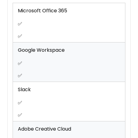
Project Management
Resource Management
Microsoft Office 365
Scheduling
✅
Task Scheduling/Tracking
Third-Party Plugins/Add-Ons
✅
Time Management
Google Workspace
Travel Management
Workflow Management
✅
✅
Slack
✅
✅
Adobe Creative Cloud