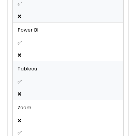
✅
❌
Power BI
✅
❌
Tableau
✅
❌
Zoom
❌
✅