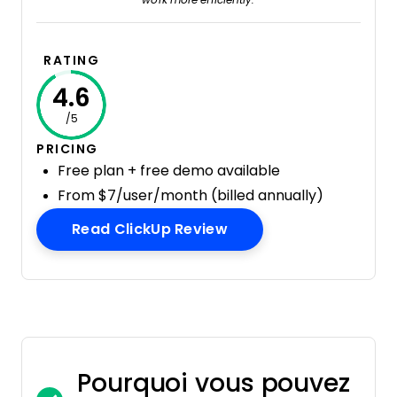
work more efficiently.
RATING
4.6
/5
PRICING
Free plan + free demo available
From $7/user/month (billed annually)
Opens New Window
Read ClickUp Review
Pourquoi vous pouvez