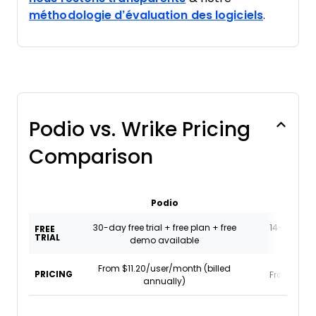
méthodologie d’évaluation des logiciels
.
Podio vs. Wrike Pricing
Comparison
Podio
Wr
30-day free trial + free plan + free
14-day free 
FREE
TRIAL
demo available
plan av
From $11.20/user/month (billed
PRICING
From $10/
annually)