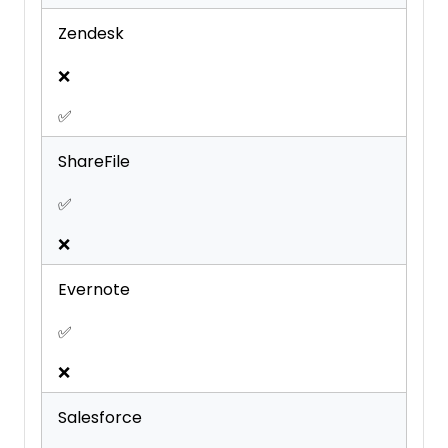
Zendesk
❌
✅
ShareFile
✅
❌
Evernote
✅
❌
Salesforce