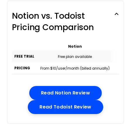
Notion vs. Todoist
Pricing Comparison
Notion
T
FREE TRIAL
Free plan available
Free p
PRICING
From $10/user/month (billed annually)
From $
Opens New Win
Read Notion Review
Opens New Win
Read Todoist Review