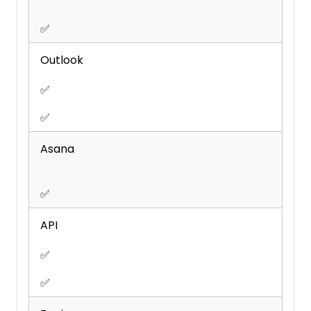
✅
Outlook
✅
✅
Asana
✅
API
✅
✅