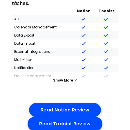
tâches.
Notion
Todoist
API
Calendar Management
Data Export
Data Import
External Integrations
Multi-User
Notifications
Project Management
Show More
Task Scheduling/Tracking
Opens New Win
Read Notion Review
Opens New Win
Read Todoist Review