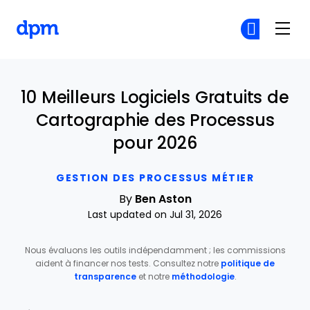
The Digital Project Manager
Re
Re
Skip to main content
10 Meilleurs Logiciels Gratuits de
Cartographie des Processus
pour 2026
GESTION DES PROCESSUS MÉTIER
By
Ben Aston
Last updated on Jul 31, 2026
Nous évaluons les outils indépendamment ; les commissions
aident à financer nos tests. Consultez notre
politique de
transparence
et notre
méthodologie
.