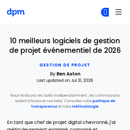
The Digital Project Manager
Re
Re
Skip to main content
10 meilleurs logiciels de gestion
de projet événementiel de 2026
GESTION DE PROJET
By
Ben Aston
Last updated on Jul 31, 2026
Nous évaluons les outils indépendamment ; les commissions
aident à financer nos tests. Consultez notre
politique de
transparence
et notre
méthodologie
.
En tant que chef de projet digital chevronné, j’ai
méticuleusement examiné, comparé et