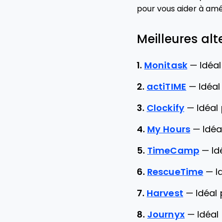
pour vous aider à amél
Meilleures alt
1.
Monitask
—
Idéal
2.
actiTIME
—
Idéal
3.
Clockify
—
Idéal
4.
My Hours
—
Idéa
5.
TimeCamp
—
Id
6.
RescueTime
—
I
7.
Harvest
—
Idéal 
8.
Journyx
—
Idéal