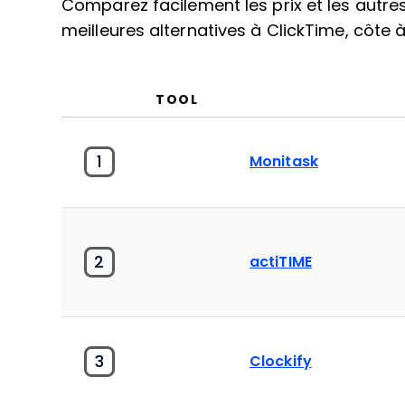
Comparez facilement les prix et les autre
meilleures alternatives à ClickTime, côte à
TOOL
1
Monitask
2
actiTIME
3
Clockify