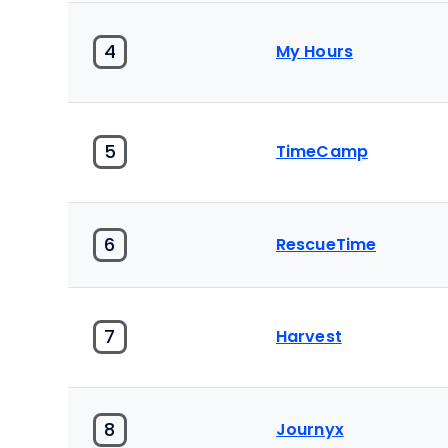
4
My Hours
5
TimeCamp
6
RescueTime
7
Harvest
8
Journyx