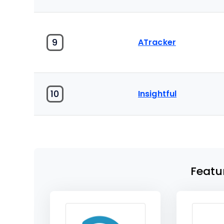
9
ATracker
10
Insightful
Featu