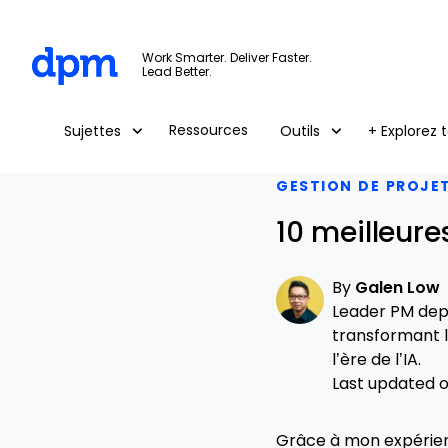
The Digital Project Manager
Work Smarter. Deliver Faster.
Lead Better.
Skip to main content
Ressources
Sujettes
Outils
+ Explorez t
GESTION DE PROJE
10 meilleure
By
Galen Low
Leader PM depu
transformant l
l’ère de l’IA.
Last updated on
Grâce à mon expérience