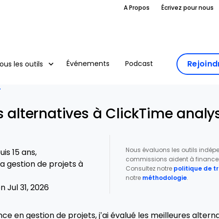
A Propos
Écrivez pour nous
Rejoin
Événements
Podcast
ous les outils
T
s alternatives à ClickTime anal
Nous évaluons les outils indé
is 15 ans,
commissions aident à financer 
a gestion de projets à
Consultez notre
politique de 
notre
méthodologie
.
 Jul 31, 2026
 en gestion de projets, j’ai évalué les meilleures altern