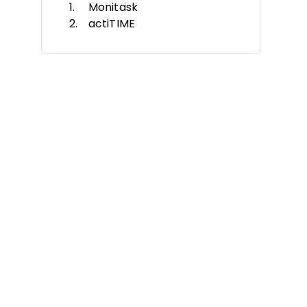
Monitask
actiTIME
Clockify
My Hours
TimeCamp
RescueTime
Harvest
Journyx
ATracker
Insightful
Autres alternatives à ClickTime
Avis connexes
Critères de sélection
Pourquoi chercher une
alternative à ClickTime ?
Fonctionnalités