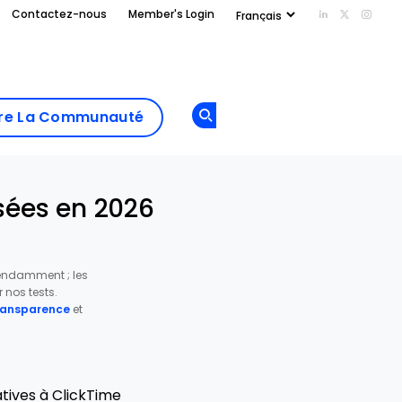
Contactez-nous
Member's Login
Add us on Li
Follow us
Follo
Add as
a
Rejoindre La
preferred
dre La Communauté
Opens new window
Communau
source
on
Google
ysées en 2026
pendamment ; les
nos tests.
transparence
et
atives à ClickTime