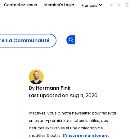
Contactez-nous
Member's Login
Add us on Li
Follow us
Follo
Add as
a
Rejoindre La
preferred
dre La Communauté
Opens new window
Communau
source
on
Google
By
Hermann Fink
Last updated on Aug 4, 2026
Inscrivez-vous à notre newsletter pour recevoir
en avant-première des tutoriels utiles, des
astuces exclusives et une collection de
modèles & outils.
S'inscrire maintenant