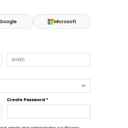
Google
Microsoft
Last name
es and should be left unchanged.
Create Password
*
ional emails and acknowledge our
Privacy