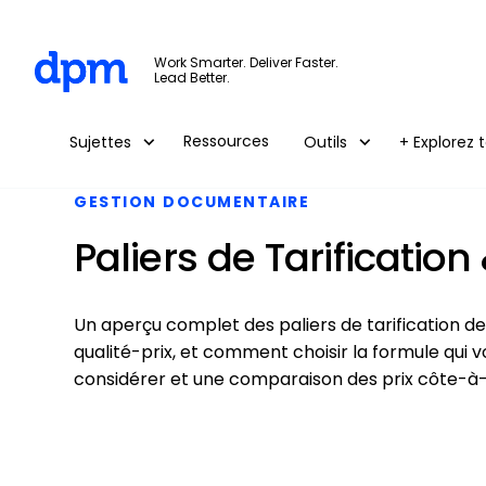
The Digital Project Manager
Work Smarter. Deliver Faster.
Lead Better.
Skip to main content
Ressources
Sujettes
Outils
+ Explorez t
GESTION DOCUMENTAIRE
Paliers de Tarificatio
Un aperçu complet des paliers de tarification de
qualité-prix, et comment choisir la formule qui 
considérer et une comparaison des prix côte-à