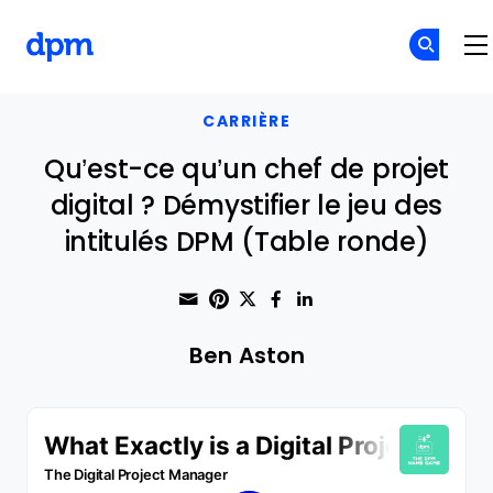
The Digital Project Manager
Skip to main content
CARRIÈRE
Qu’est-ce qu’un chef de projet
digital ? Démystifier le jeu des
intitulés DPM (Table ronde)
Share through Email
Print this page
Share on Pinterest
Share on Twitter
Share on Faceboo
Share on Linke
Ben Aston