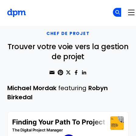
The Digital Project Manager
Skip to main content
CHEF DE PROJET
Trouver votre voie vers la gestion
de projet
Share through Email
Print this page
Share on Pinterest
Share on Twitter
Share on Faceboo
Share on Linke
Michael Mordak
featuring
Robyn
Birkedal