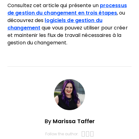
Consultez cet article qui présente un
processus
de gestion du changement en trois étapes
, ou
découvrez des
logiciels de gestion du
changement
que vous pouvez utiliser pour créer
et maintenir les flux de travail nécessaires à la
gestion du changement.
By
Marissa Taffer
Opens new w
Opens new 
Opens new
Follow the author: