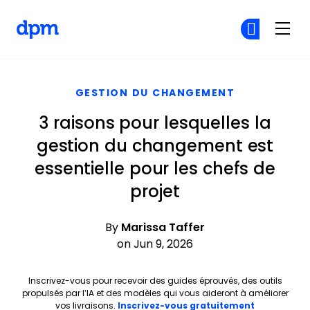
The Digital Project Manager
Re
Re
Skip to main content
GESTION DU CHANGEMENT
3 raisons pour lesquelles la
gestion du changement est
essentielle pour les chefs de
projet
By
Marissa Taffer
on Jun 9, 2026
Inscrivez-vous pour recevoir des guides éprouvés, des outils
propulsés par l’IA et des modèles qui vous aideront à améliorer
Opens new 
vos livraisons.
Inscrivez-vous gratuitement