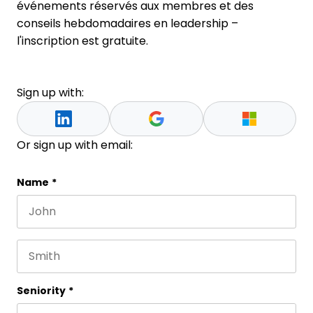
événements réservés aux membres et des
conseils hebdomadaires en leadership –
l'inscription est gratuite.
Sign up with:
Or sign up with email:
URL
Name
*
First name
This field is for validation purposes and should be 
Last name
Seniority
*