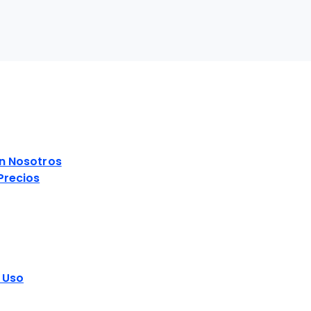
S
en Nosotros
Precios
 Uso