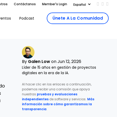
otros
Contáctanos
Member's Login
Add us on
Follow 
Follo
Únete A La Comunidad
ventos
Podcast
By
Galen Low
on Jun 12, 2026
Líder de 15 años en gestión de proyectos
digitales en la era de la IA.
Al hacer clic en los enlaces a continuación,
ado
podemos recibir una comisión que apoya
s
nuestras
pruebas y evaluaciones
independientes
de software y servicios.
Más
u
información sobre cómo garantizamos la
transparencia
.