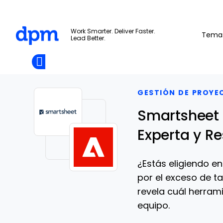
The Digital Project Manager
Work Smarter. Deliver Faster.
Tema
Lead Better.
Add as
a
Únete A La
preferred
Skip to main content
Opens new window
Comunidad
source
on
Google
GESTIÓN DE PROYE
Smartsheet 
Experta y R
¿Estás eligiendo e
por el exceso de ta
revela cuál herram
equipo.