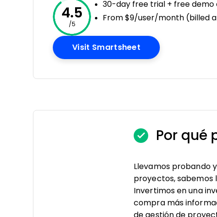
30-day free trial + free demo 
4.5
From $9/user/month (billed a
/5
Opens New Windo
Visit Smartsheet
Por qué 
Llevamos probando y 
proyectos, sabemos lo 
Invertimos en una in
compra más informad
de gestión de proyec