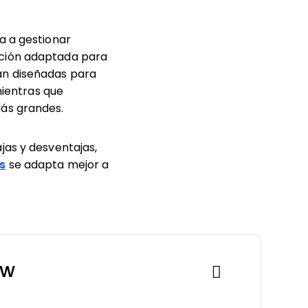
a a gestionar
ución adaptada para
án diseñadas para
mientras que
más grandes.
jas y desventajas,
s
se adapta mejor a
ew