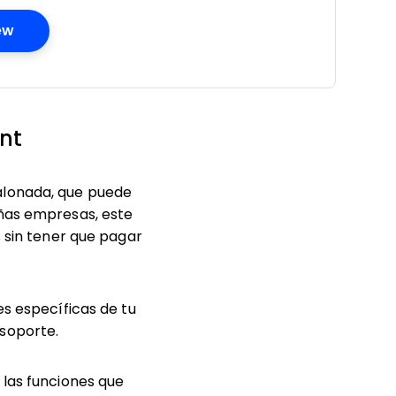
Opens New Window
ew
nt
alonada, que puede
eñas empresas, este
s sin tener que pagar
s específicas de tu
 soporte.
 las funciones que