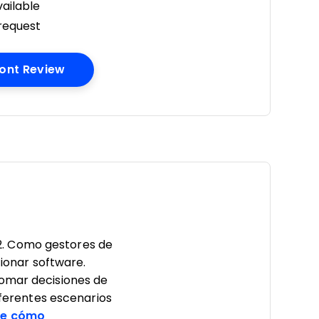
ailable
 request
Opens New Window
ont Review
2. Como gestores de
cionar software.
tomar decisiones de
erentes escenarios
e cómo