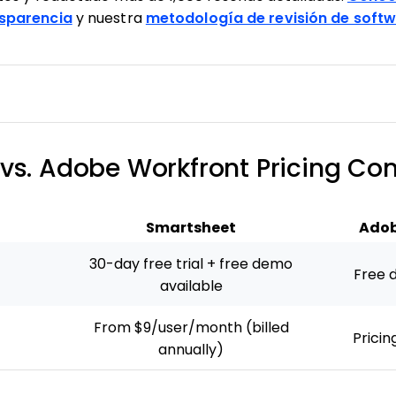
sparencia
y nuestra
metodología de revisión de soft
vs. Adobe Workfront Pricing Co
Smartsheet
Adob
30-day free trial + free demo
Free 
available
From $9/user/month (billed
Pricin
annually)