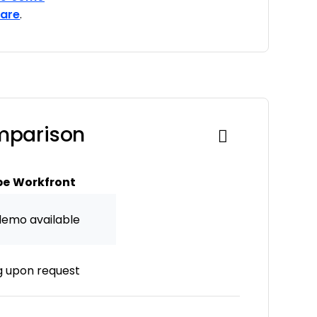
ware
.
mparison
e Workfront
demo available
g upon request