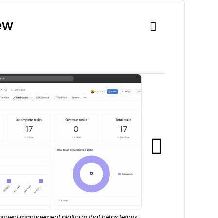
ew
project management platform that helps teams