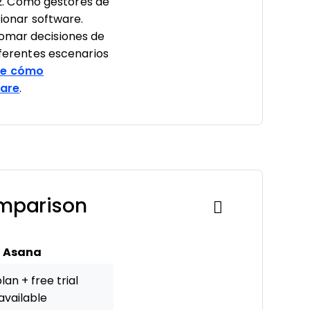
2. Como gestores de
cionar software.
tomar decisiones de
erentes escenarios
e cómo
ware
.
omparison
Asana
lan + free trial
available