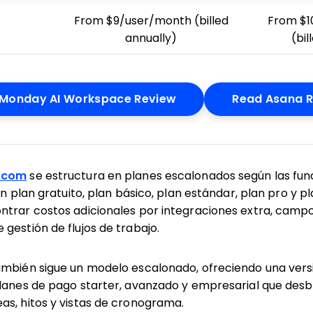
From $9/user/month (billed
From $1
annually)
(bil
Opens New Window
Monday AI Workspace Review
Read Asana 
y.com
se estructura en planes escalonados según las fun
un plan gratuito, plan básico, plan estándar, plan pro y p
ntrar costos adicionales por integraciones extra, camp
gestión de flujos de trabajo.
mbién sigue un modelo escalonado, ofreciendo una versi
planes de pago starter, avanzado y empresarial que des
as, hitos y vistas de cronograma.