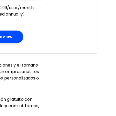
0.99/user/month
led annually)
Opens New Window
Review
ciones y el tamaño
lan empresarial. Los
os personalizados o
ón gratuita con
bloquean subtareas,