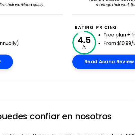
e their workload easily.
manage their work thr
RATING
PRICING
Free plan + fr
4.5
nnually)
From $10.99/
/5
Opens New Window
w
Read Asana Review
puedes confiar en nosotros