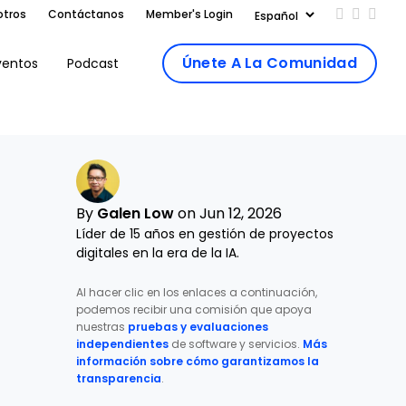
otros
Contáctanos
Member's Login
Add us on
Follow 
Follo
Únete A La Comunidad
ventos
Podcast
By
Galen Low
on Jun 12, 2026
Líder de 15 años en gestión de proyectos
digitales en la era de la IA.
Al hacer clic en los enlaces a continuación,
podemos recibir una comisión que apoya
nuestras
pruebas y evaluaciones
independientes
de software y servicios.
Más
información sobre cómo garantizamos la
transparencia
.