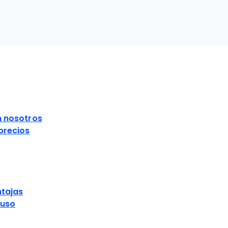
S
n nosotros
precios
ntajas
 uso