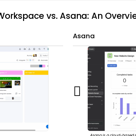
orkspace vs. Asana: An Overvi
Asana
Asana is a cloud-based 