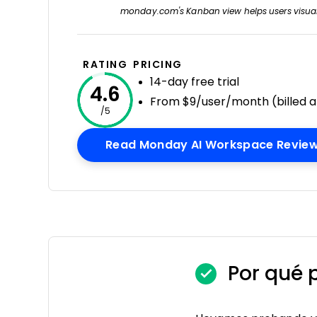
monday.com's Kanban view helps users visualiz
RATING
PRICING
14-day free trial
4.6
From $9/user/month (billed a
/5
Read Monday AI Workspace Revie
Por qué 