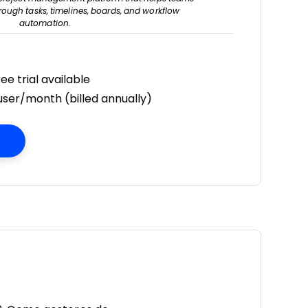
ough tasks, timelines, boards, and workflow
automation.
ee trial available
user/month (billed annually)
Opens New Window