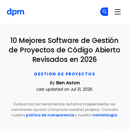
The Digital Project Manager
Ún
Ún
Skip to main content
10 Mejores Software de Gestión
de Proyectos de Código Abierto
Revisados en 2026
GESTIÓN DE PROYECTOS
By
Ben Aston
Last updated on Jul 31, 2026
Evaluamos las herramientas de forma independiente; las
comisiones ayudan a financiar nuestras pruebas. Consulta
nuestra
política de transparencia
y nuestra
metodología
.