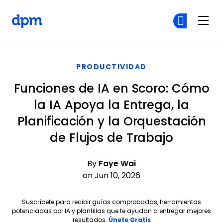
The Digital Project Manager
Ún
Ún
Skip to main content
PRODUCTIVIDAD
Funciones de IA en Scoro: Cómo
la IA Apoya la Entrega, la
Planificación y la Orquestación
de Flujos de Trabajo
By
Faye Wai
on Jun 10, 2026
Suscríbete para recibir guías comprobadas, herramientas
potenciadas por IA y plantillas que te ayudan a entregar mejores
Opens new window
resultados.
Únete Gratis