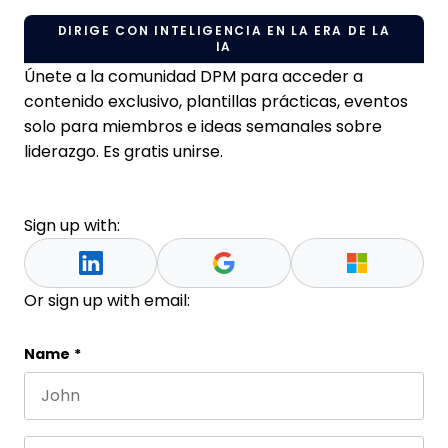
DIRIGE CON INTELIGENCIA EN LA ERA DE LA
IA
Únete a la comunidad DPM para acceder a
contenido exclusivo, plantillas prácticas, eventos
solo para miembros e ideas semanales sobre
liderazgo. Es gratis unirse.
Sign up with:
Or sign up with email:
Phone
Name
*
First name
Este campo es un campo de validación y debe que