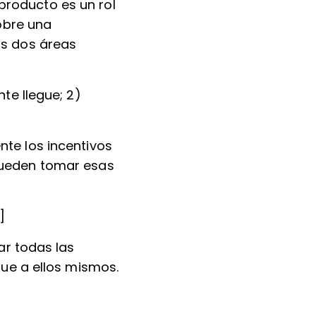
 producto es un rol
obre una
as dos áreas
te llegue; 2)
te los incentivos
pueden tomar esas
]
ar todas las
que a ellos mismos.