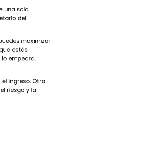
e una sola
etario del
o puedes maximizar
 que estás
o lo empeora.
el ingreso. Otra
l riesgo y la