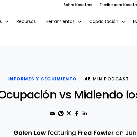
Sobre Nosotros
Escribe para Nosotr
Recursos
E
s
Herramientas
Capacitación
INFORMES Y SEGUIMIENTO
46 MIN PODCAST
 Ocupación vs Midiendo lo
Share through Email
Print this page
Share on Pinterest
Share on Twitter
Share on Faceboo
Share on Linke
Galen Low
featuring
Fred Fowler
on Jun 