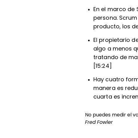
En el marco de 
persona. Scrum d
producto, los de
El propietario 
algo a menos qu
tratando de max
[15:24]
Hay cuatro form
manera es reduci
cuarta es incre
No puedes medir el val
Fred Fowler