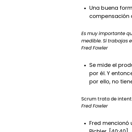
Una buena form
compensación qu
Es muy importante que
medible. Si trabajas 
Fred Fowler
Se mide el prod
por él. Y enton
por ello, no tie
Scrum trata de intent
Fred Fowler
Fred mencionó 
Pichler. [40:40]