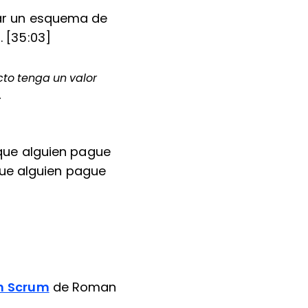
ar un esquema de
 [35:03]
cto tenga un valor
.
que alguien pague
que alguien pague
h Scrum
de Roman