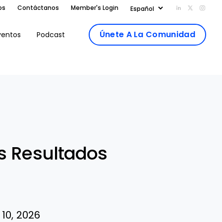
os
Contáctanos
Member's Login
Add us on Li
Follow us
Follo
Únete A La Comunidad
ventos
Podcast
Share
s Resultados
k
dIn
10, 2026