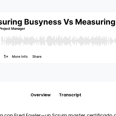
Overview
Transcript
a con Fred Fowler—un Scrum master certificado d