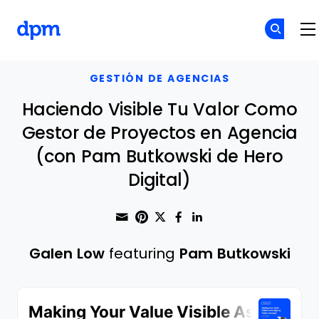
The Digital Project Manager
Skip to main content
GESTIÓN DE AGENCIAS
Haciendo Visible Tu Valor Como
Gestor de Proyectos en Agencia
(con Pam Butkowski de Hero
Digital)
Share through Email
Print this page
Share on Pinterest
Share on Twitter
Share on Faceboo
Share on Linke
Galen Low
featuring
Pam Butkowski