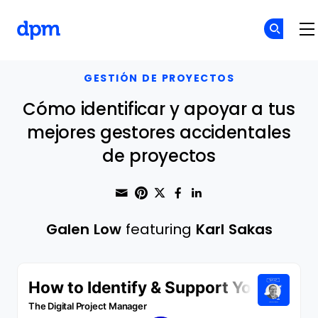
The Digital Project Manager
Skip to main content
GESTIÓN DE PROYECTOS
Cómo identificar y apoyar a tus
mejores gestores accidentales
de proyectos
Share through Email
Print this page
Share on Pinterest
Share on Twitter
Share on Faceboo
Share on Linke
Galen Low
featuring
Karl Sakas