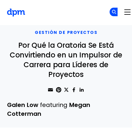
The Digital Project Manager
Skip to main content
GESTIÓN DE PROYECTOS
Por Qué la Oratoria Se Está
Convirtiendo en un Impulsor de
Carrera para Líderes de
Proyectos
Share through Email
Print this page
Share on Pinterest
Share on Twitter
Share on Faceboo
Share on Linke
Galen Low
featuring
Megan
Cotterman