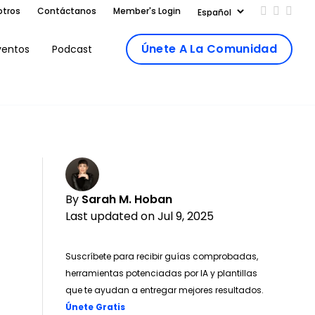
otros
Contáctanos
Member's Login
Add us on
Follow 
Follo
Únete A La Comunidad
ventos
Podcast
By
Sarah M. Hoban
Last updated on Jul 9, 2025
Suscríbete para recibir guías comprobadas,
herramientas potenciadas por IA y plantillas
que te ayudan a entregar mejores resultados.
Opens new window
Únete Gratis