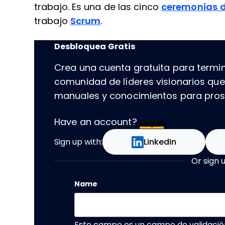
trabajo. Es una de las cinco
ceremonias 
trabajo
Scrum
.
Desbloquea Gratis
Crea una cuenta gratuita para termin
comunidad de líderes visionarios qu
manuales y conocimientos para prospe
Have an account?
Log In
Sign up with:
LinkedIn
Or sign 
Name
Este campo es un campo de validació