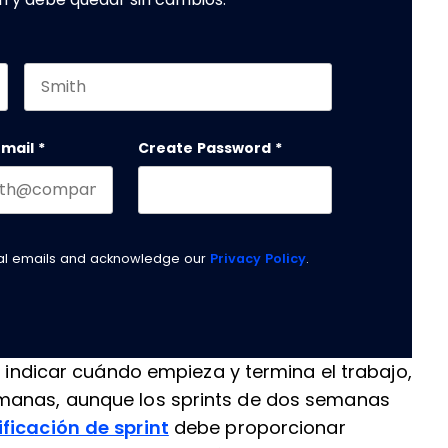
Last name
email
*
Create Password
*
nal emails and acknowledge our
Privacy Policy
.
a indicar cuándo empieza y termina el trabajo,
emanas, aunque los sprints de dos semanas
ificación de sprint
debe proporcionar