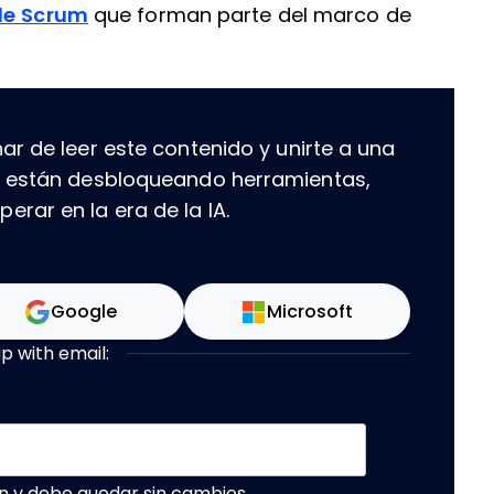
de Scrum
que forman parte del marco de
ar de leer este contenido y unirte a una
e están desbloqueando herramientas,
rar en la era de la IA.
Google
Microsoft
up with email:
n y debe quedar sin cambios.