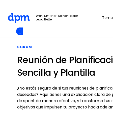
The Digital Project Manager
Work Smarter. Deliver Faster.
Tema
Lead Better.
Add as
a
Únete A La
preferred
Skip to main content
Opens new window
Comunidad
source
on
Google
SCRUM
Reunión de Planificaci
Sencilla y Plantilla
¿No estás seguro de si tus reuniones de planific
deseados? Aquí tienes una explicación clara de 
de sprint de manera efectiva, y transforma tus 
objetivos que impulsen tu proyecto hacia adelan