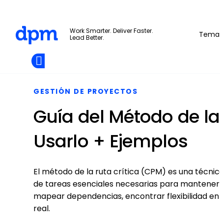
The Digital Project Manager
Work Smarter. Deliver Faster.
Tema
Lead Better.
Add as
a
Únete A La
preferred
Skip to main content
Opens new window
Comunidad
source
on
Google
GESTIÓN DE PROYECTOS
Guía del Método de la
Usarlo + Ejemplos
El método de la ruta crítica (CPM) es una técni
de tareas esenciales necesarias para mantener
mapear dependencias, encontrar flexibilidad en
real.