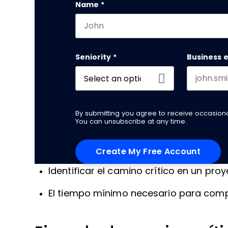
Name
*
First name
Seniority
*
Business 
By submitting you agree to receive occasio
You can unsubscribe at any time.
Identificar el camino crítico en un pro
El tiempo mínimo necesario para comp