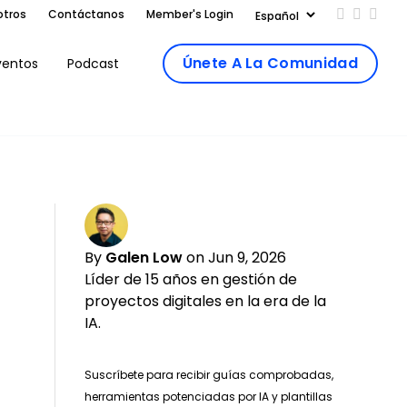
otros
Contáctanos
Member's Login
Add us on
Follow 
Follo
Únete A La Comunidad
ventos
Podcast
By
Galen Low
on Jun 9, 2026
Líder de 15 años en gestión de
proyectos digitales en la era de la
IA.
Suscríbete para recibir guías comprobadas,
herramientas potenciadas por IA y plantillas