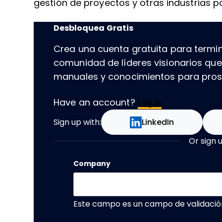
gestión de proyectos y otras industrias p
Desbloquea Gratis
Crea una cuenta gratuita para termin
comunidad de líderes visionarios qu
manuales y conocimientos para prospe
Have an account?
Log In
Sign up with:
LinkedIn
Or sign 
Company
Este campo es un campo de validació