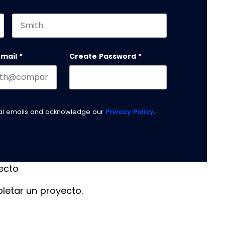
Last name
email
*
Create Password
*
nal emails and acknowledge our
Privacy Policy
.
yecto
letar un proyecto.