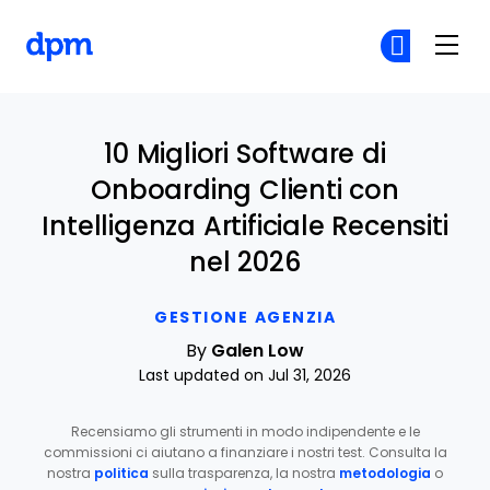
The Digital Project Manager
Un
Un
Skip to main content
10 Migliori Software di
Onboarding Clienti con
Intelligenza Artificiale Recensiti
nel 2026
GESTIONE AGENZIA
By
Galen Low
Last updated on Jul 31, 2026
Recensiamo gli strumenti in modo indipendente e le
commissioni ci aiutano a finanziare i nostri test. Consulta la
nostra
politica
sulla trasparenza, la nostra
metodologia
o