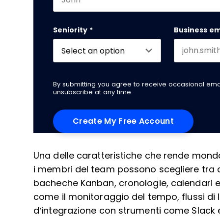
First name
This field is for validation purposes and
Seniority
*
Business em
By submitting you agree to receive occasional em
unsubscribe at any time.
Una delle caratteristiche che rende monda
i membri del team possono scegliere tra 
bacheche Kanban, cronologie, calendari e 
come il monitoraggio del tempo, flussi di 
d’integrazione con strumenti come Slack 