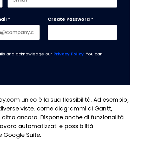
Last name
 should be left unchanged.
ail
*
Create Password
*
ails and acknowledge our
Privacy Policy
. You can
y.com unico è la sua flessibilità. Ad esempio,
diverse viste, come diagrammi di Gantt,
altro ancora. Dispone anche di funzionalità
lavoro automatizzati e possibilità
e Google Suite.