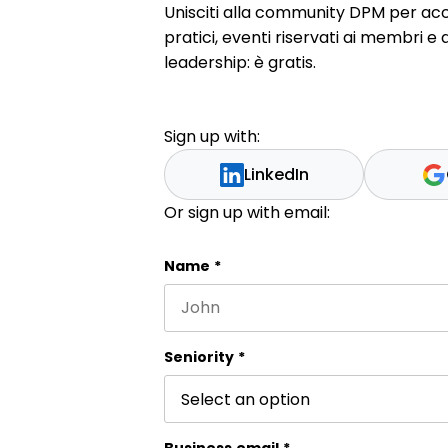
Unisciti alla community DPM per acc
pratici, eventi riservati ai membri e
leadership: è gratis.
Sign up with:
LinkedIn
Or sign up with email:
Phone
Name
*
First name
This field is for validation purpos
Seniority
*