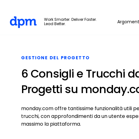
The Digital Project Manager
Work Smarter. Deliver Faster.
Argoment
Lead Better.
Skip to main content
GESTIONE DEL PROGETTO
6 Consigli e Trucchi d
Progetti su monday.
monday.com offre tantissime funzionalità utili per 
trucchi, con approfondimenti da un utente esper
massimo la piattaforma.