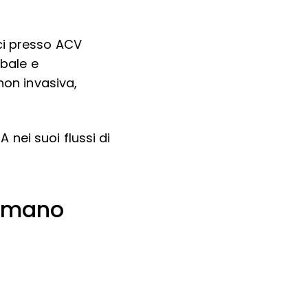
ci presso ACV
obale e
on invasiva,
nei suoi flussi di
 umano