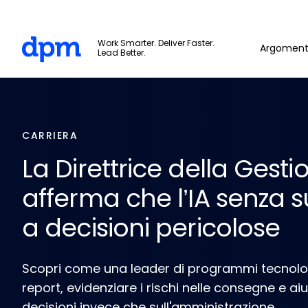
Skip to main content
The Digital Project Manager
Work Smarter. Deliver Faster.
Argoment
Lead Better.
CARRIERA
La Direttrice della Ges
afferma che l’IA senza s
a decisioni pericolose
Scopri come una leader di programmi tecnologici 
report, evidenziare i rischi nelle consegne e ai
decisioni invece che sull'amministrazione.