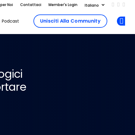
 per Noi
Contattaci
Member's Login
Add us on
Follow 
Follo
Unisciti Alla Community
Podcast
Op
ogici
ortare