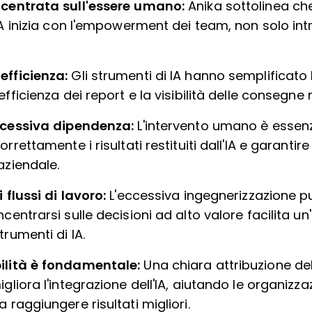
ncentrata sull'essere umano:
Anika sottolinea ch
'IA inizia con l'empowerment dei team, non solo i
efficienza:
Gli strumenti di IA hanno semplificato le
efficienza dei report e la visibilità delle consegne 
eccessiva dipendenza:
L'intervento umano è essenz
orrettamente i risultati restituiti dall'IA e garanti
aziendale.
 flussi di lavoro:
L'eccessiva ingegnerizzazione p
centrarsi sulle decisioni ad alto valore facilita u
trumenti di IA.
ilità è fondamentale:
Una chiara attribuzione de
gliora l'integrazione dell'IA, aiutando le organizza
 raggiungere risultati migliori.