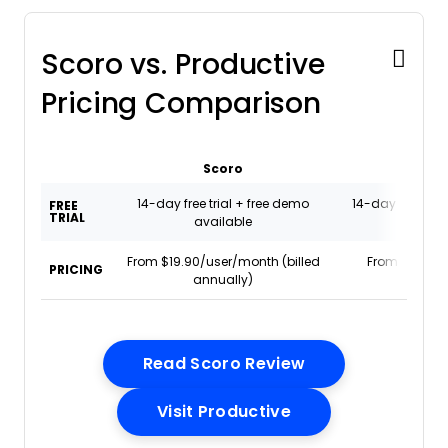
Scoro vs. Productive
Pricing Comparison
Scoro
Produc
14-day free trial + free demo
14-day free tria
FREE
TRIAL
available
availa
From $19.90/user/month (billed
From $10/mon
PRICING
annually)
annual
Opens New Win
Read Scoro Review
Opens New Windo
Visit Productive