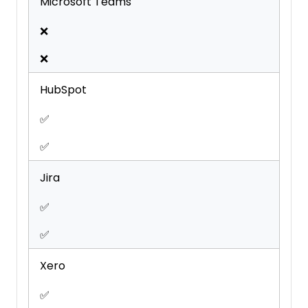
Microsoft Teams
❌
❌
HubSpot
✅
✅
Jira
✅
✅
Xero
✅