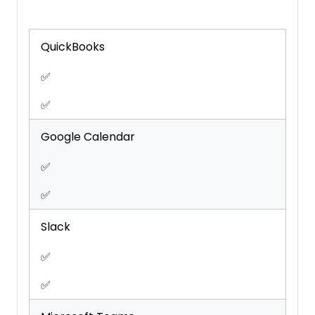
Task Scheduling/Tracking
Time Management
Workflow Management
QuickBooks
✅
✅
Google Calendar
✅
✅
Slack
✅
✅