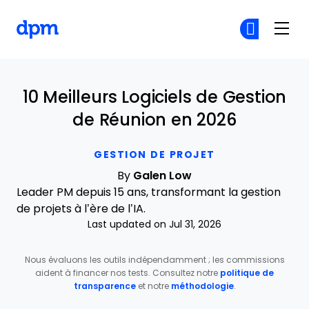
The Digital Project Manager
Re
Re
Skip to main content
10 Meilleurs Logiciels de Gestion
de Réunion en 2026
GESTION DE PROJET
By
Galen Low
Leader PM depuis 15 ans, transformant la gestion
de projets à l’ère de l’IA.
Last updated on Jul 31, 2026
Nous évaluons les outils indépendamment ; les commissions
aident à financer nos tests. Consultez notre
politique de
transparence
et notre
méthodologie
.