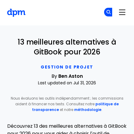
The Digital Project Manager
Re
Re
Skip to main content
13 meilleures alternatives à
GitBook pour 2026
GESTION DE PROJET
By
Ben Aston
Last updated on Jul 31, 2026
Nous évaluons les outils indépendamment ; les commissions
aident à financer nos tests. Consultez notre
politique de
transparence
et notre
méthodologie
.
Découvrez 13 des meilleures alternatives à GitBook
pour 2026 pour vous aider à choisir l’outil de