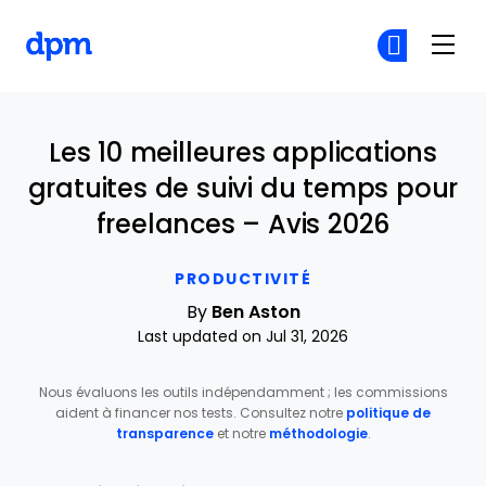
The Digital Project Manager
Re
Re
Skip to main content
Les 10 meilleures applications
gratuites de suivi du temps pour
freelances – Avis 2026
PRODUCTIVITÉ
By
Ben Aston
Last updated on Jul 31, 2026
Nous évaluons les outils indépendamment ; les commissions
aident à financer nos tests. Consultez notre
politique de
transparence
et notre
méthodologie
.