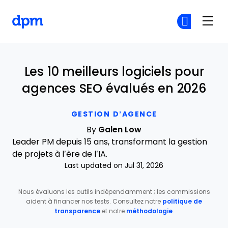
The Digital Project Manager
Re
Re
Skip to main content
Les 10 meilleurs logiciels pour
agences SEO évalués en 2026
GESTION D’AGENCE
By
Galen Low
Leader PM depuis 15 ans, transformant la gestion
de projets à l’ère de l’IA.
Last updated on Jul 31, 2026
Nous évaluons les outils indépendamment ; les commissions
aident à financer nos tests. Consultez notre
politique de
transparence
et notre
méthodologie
.