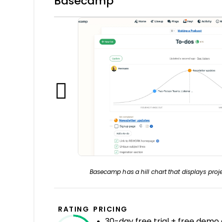
Basecamp
Basecamp has a hill chart that displays proje
RATING
PRICING
30-day free trial + free demo 