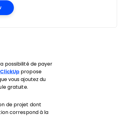
Opens New Window
w
 possibilité de payer
 ClickUp
propose
que vous ajoutez du
le gratuite.
ion de projet dont
tion correspond à la