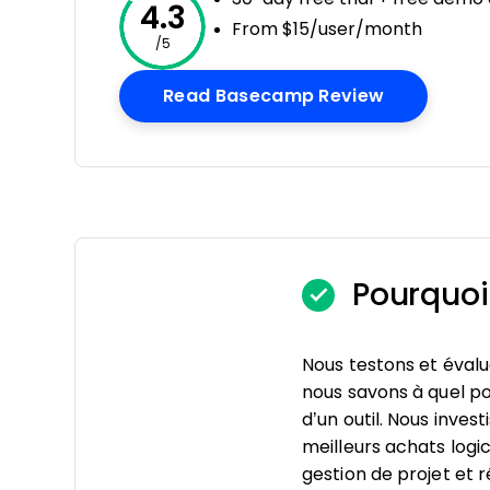
4.3
From $15/user/month
/5
Opens New
Read Basecamp Review
Pourquoi
Nous testons et évaluo
nous savons à quel poin
d’un outil. Nous inve
meilleurs achats logic
gestion de projet et 