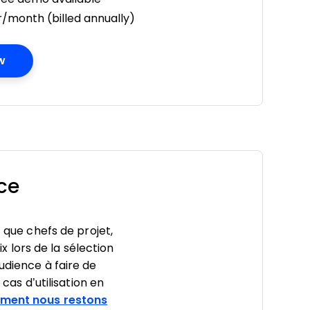
/month (billed annually)
Opens New Window
w
ce
t que chefs de projet,
ix lors de la sélection
udience à faire de
cas d’utilisation en
ment nous restons