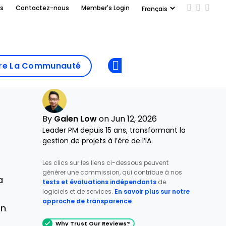
us
Contactez-nous
Member's Login
Add us on
Follow 
Follo
Add as
a
Rejoindre La
preferred
dre La Communauté
Opens new window
Communau
source
on
Google
By
Galen Low
on Jun 12, 2026
Leader PM depuis 15 ans, transformant la
gestion de projets à l’ère de l’IA.
Les clics sur les liens ci-dessous peuvent
n
générer une commission, qui contribue à nos
a
tests et évaluations indépendants
de
logiciels et de services.
En savoir plus sur notre
approche de transparence
.
in
Why Trust Our Reviews?