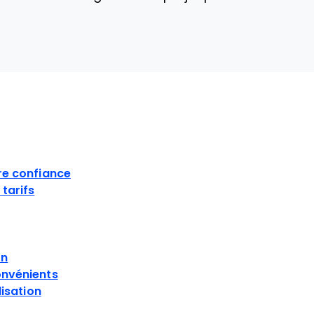
S
re confiance
tarifs
on
onvénients
lisation