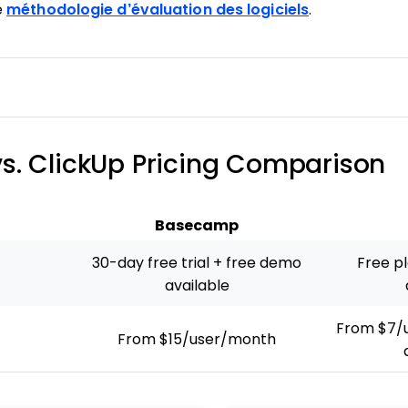
e
méthodologie d’évaluation des logiciels
.
. ClickUp Pricing Comparison
Basecamp
30-day free trial + free demo
Free p
available
From $7/u
From $15/user/month