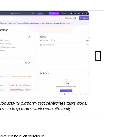
roductivity platform that centralizes tasks, docs,
ows to help teams work more efficiently.
free demo available