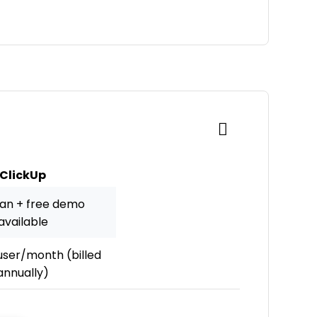
ClickUp
lan + free demo
available
ser/month (billed
annually)