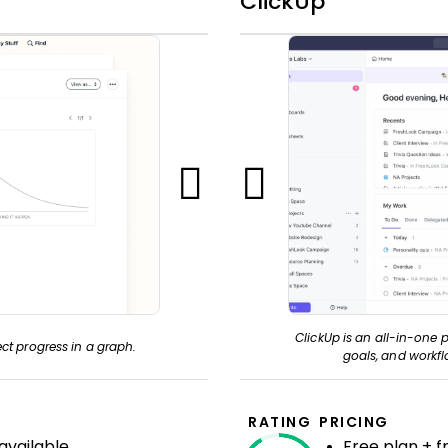
ClickUp
ClickUp is an all-in-one p
ct progress in a graph.
goals, and workfl
RATING
PRICING
available
Free plan + 