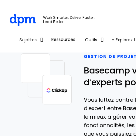
The Digital Project Manager
Work Smarter. Deliver Faster.
Lead Better.
Skip to main content
Ressources
Sujettes
Outils
+ Explorez t
GESTION DE PROJE
Basecamp vs
d’experts p
Vous luttez contre
d'expert entre Bas
le mieux à gérer vos
fonctionnalités, les
que vous puissiez ch