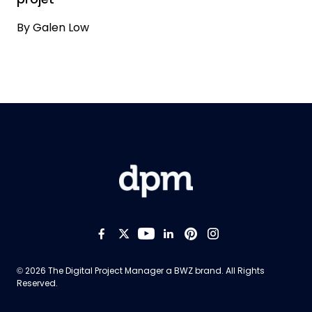
By
Galen Low
Like us on Facebook
Follow us on Twitter
Follow us on YouTub
Add us on LinkedI
Follow us on Pi
Follow us on
Opens new window
© 2026 The Digital Project Manager a
BWZ
brand. All Rights
Reserved.