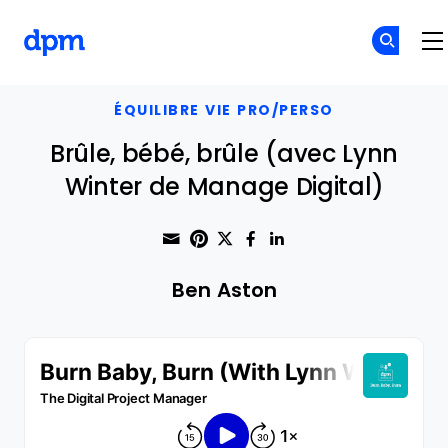
The Digital Project Manager
Skip to main content
ÉQUILIBRE VIE PRO/PERSO
Brûle, bébé, brûle (avec Lynn
Winter de Manage Digital)
Share through Email
Print this page
Share on Pinterest
Share on Twitter
Share on Faceboo
Share on Linke
Ben Aston