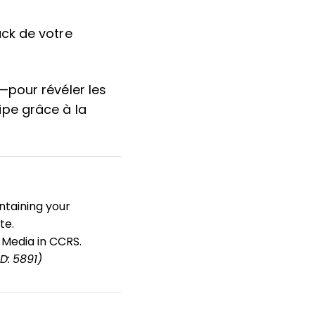
ck de votre
—pour révéler les
ipe grâce à la
ntaining your
te.
 Media in CCRS.
ID: 5891)