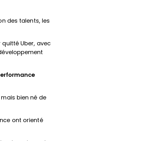
on des talents, les
 quitté Uber, avec
e développement
 performance
, mais bien né de
nce ont orienté