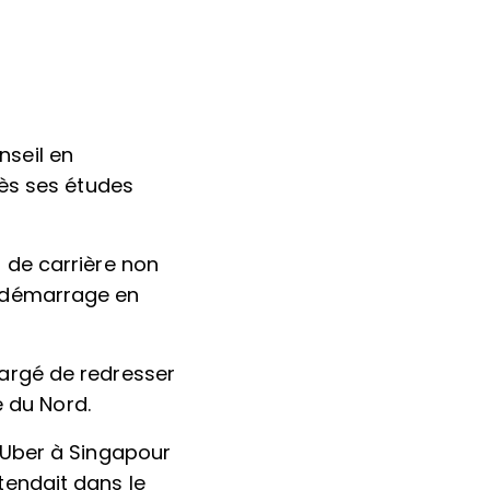
nseil en
ès ses études
s de carrière non
e démarrage en
hargé de redresser
 du Nord.
t Uber à Singapour
étendait dans le