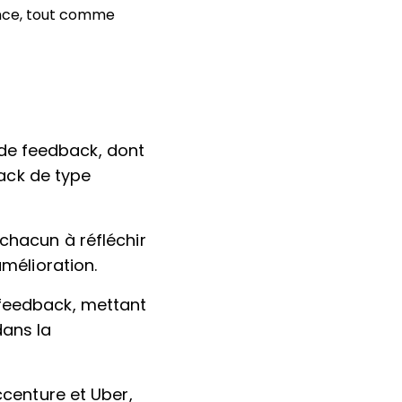
mance, tout comme
s de feedback, dont
back de type
chacun à réfléchir
mélioration.
feedback, mettant
dans la
centure et Uber,