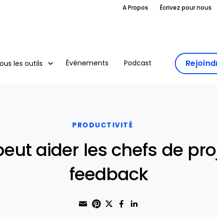
A Propos
Écrivez pour nous
Rejoin
Événements
Podcast
ous les outils
PRODUCTIVITÉ
eut aider les chefs de pro
feedback
Share through Email
Print this page
Share on Pinterest
Share on Twitter
Share on Faceboo
Share on Linke