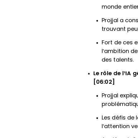
monde entier
Projjal a con
trouvant peu 
Fort de ces e
l’ambition d
des talents.
Le rôle de l’IA
[06:02]
Projjal expli
problématique
Les défis de
l’attention v