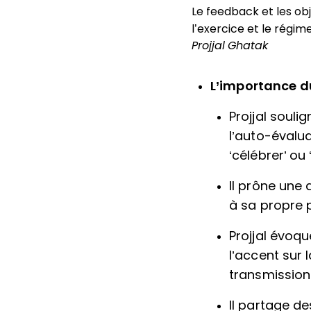
Le feedback et les ob
l’exercice et le régim
Projjal Ghatak
L’importance du
Projjal souli
l’auto-évalua
‘célébrer’ ou 
Il prône une
à sa propre 
Projjal évoq
l’accent sur 
transmission
Il partage d