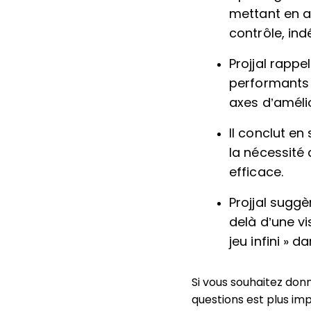
mettant en av
contrôle, in
Projjal rappe
performants e
axes d’améli
Il conclut en
la nécessité 
efficace.
Projjal sugg
delà d’une vi
jeu infini » 
Si vous souhaitez do
questions est plus im