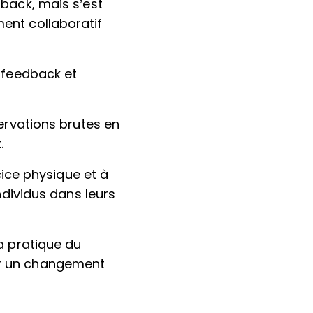
dback, mais s’est
ent collaboratif
e feedback et
servations brutes en
.
cice physique et à
ndividus dans leurs
a pratique du
er un changement