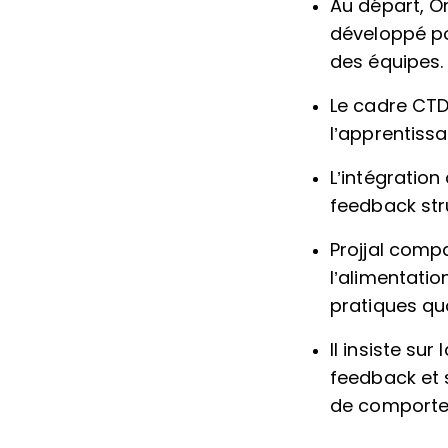
Au départ, O
développé po
des équipes.
Le cadre CTD
l’apprentissa
L’intégration
feedback str
Projjal compa
l’alimentatio
pratiques qu
Il insiste s
feedback et 
de comporte