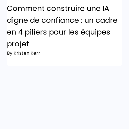
Comment construire une IA
digne de confiance : un cadre
en 4 piliers pour les équipes
projet
By
Kristen Kerr
Sélection de la rédaction
Une sélection de nos meilleurs articles sur le
vaste domaine de la gestion de projet.