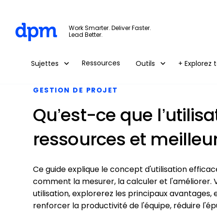
The Digital Project Manager
Work Smarter. Deliver Faster.
Lead Better.
Skip to main content
Ressources
Sujettes
Outils
+ Explorez t
GESTION DE PROJET
Qu’est-ce que l’utilisa
ressources et meilleu
Ce guide explique le concept d'utilisation effica
comment la mesurer, la calculer et l'améliorer. 
utilisation, explorerez les principaux avantages
renforcer la productivité de l'équipe, réduire l'é