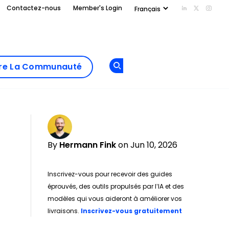
Contactez-nous
Member's Login
Add us on Li
Follow us
Follo
Add as
a
Rejoindre La
preferred
dre La Communauté
Opens new window
Communau
source
on
Google
By
Hermann Fink
on Jun 10, 2026
Inscrivez-vous pour recevoir des guides
éprouvés, des outils propulsés par l’IA et des
modèles qui vous aideront à améliorer vos
Opens new w
livraisons.
Inscrivez-vous gratuitement