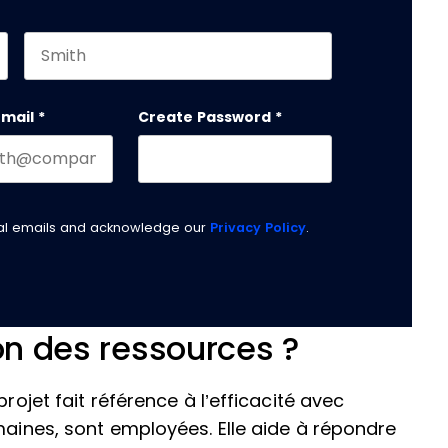
Last name
email
*
Create Password
*
nal emails and acknowledge our
Privacy Policy
.
ion des ressources ?
rojet fait référence à l’efficacité avec
maines, sont employées. Elle aide à répondre