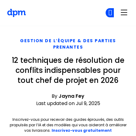
The Digital Project Manager
Re
Re
Skip to main content
GESTION DE L’ÉQUIPE & DES PARTIES
PRENANTES
12 techniques de résolution de
conflits indispensables pour
tout chef de projet en 2026
By
Jayna Fey
Last updated on Jul 9, 2025
Inscrivez-vous pour recevoir des guides éprouvés, des outils
propulsés par l’IA et des modèles qui vous aideront à améliorer
Opens new 
vos livraisons.
Inscrivez-vous gratuitement