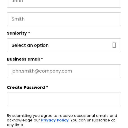
First name
This field is for validation purposes and should be 
Last name
Seniority
*
Business email
*
Create Password
*
By submitting you agree to receive occasional emails and
acknowledge our
Privacy Policy
. You can unsubscribe at
any time.