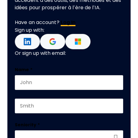
accèdent à des outils, des méthodes et des
idées pour prospérer à l’ère de l’IA.
Have an account?
Log In
Sign up with:
Or sign up with email:
Company
Name
*
First name
This field is for validation purposes and should 
Last name
Seniority
*