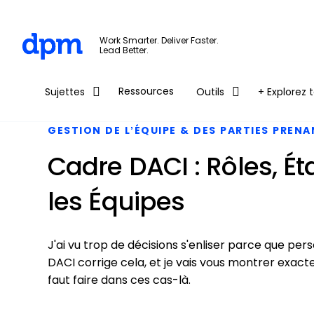
The Digital Project Manager
Work Smarter. Deliver Faster.
Lead Better.
Skip to main content
Ressources
Sujettes
Outils
+ Explorez t
GESTION DE L’ÉQUIPE & DES PARTIES PREN
Cadre DACI : Rôles, É
les Équipes
J'ai vu trop de décisions s'enliser parce que per
DACI corrige cela, et je vais vous montrer exact
faut faire dans ces cas-là.