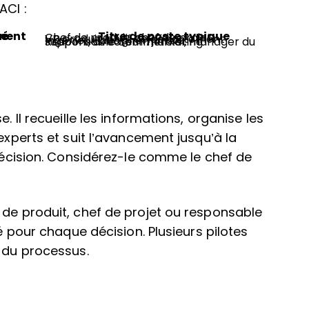
ACI :
ribué
Titre de poste typique
Chef de produit, chef de projet
VP produit, chef de département
Ingénieur, designer, juriste
Responsable commercial, manager du support, directeur marketing
. Il recueille les informations, organise les
experts et suit l’avancement jusqu’à la
 décision. Considérez-le comme le chef de
 de produit, chef de projet ou responsable
né pour chaque décision. Plusieurs pilotes
e du processus.