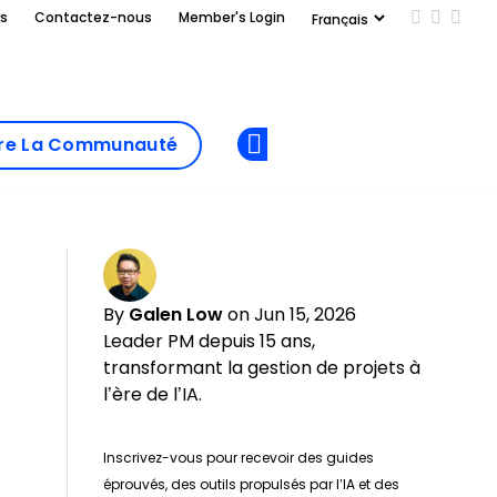
us
Contactez-nous
Member's Login
Add us on
Follow 
Follo
Add as
a
Rejoindre La
preferred
dre La Communauté
Opens new window
Communau
source
on
Google
By
Galen Low
on Jun 15, 2026
Leader PM depuis 15 ans,
transformant la gestion de projets à
l’ère de l’IA.
Inscrivez-vous pour recevoir des guides
éprouvés, des outils propulsés par l’IA et des