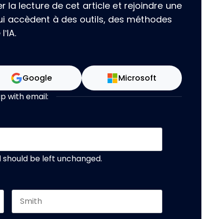
la lecture de cet article et rejoindre une
i accèdent à des outils, des méthodes
’IA.
Google
Microsoft
up with email:
nd should be left unchanged.
Last name