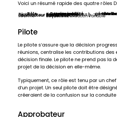
Voici un résumé rapide des quatre rôles D
Rôle
Responsabilité principale
Nombre généralement att
Pilote
Facilite le processus de décision
1
Approbateur
Prend la décision finale
1
Contributeur
Fournit des avis d’expert
3–7
Informé
Reçoit la notification du résultat
Variable
Pilote
Le pilote s’assure que la décision progresse
réunions, centralise les contributions des 
décision finale. Le pilote ne prend pas la
projet de la décision en elle-même.
Typiquement, ce rôle est tenu par un chef
d’un projet. Un seul pilote doit être désig
créeraient de la confusion sur la conduit
Approbateur