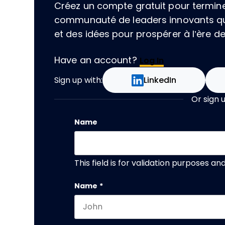
Créez un compte gratuit pour terminer 
communauté de leaders innovants qu
et des idées pour prospérer à l’ère de l
Have an account?
Log In
Sign up with:
LinkedIn
Or sign 
Name
This field is for validation purposes a
Name
*
First name