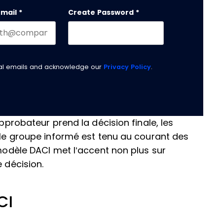
email
*
Create Password
*
nal emails and acknowledge our
Privacy Policy
.
approbateur prend la décision finale, les
t le groupe informé est tenu au courant des
 modèle DACI met l’accent non plus sur
 décision.
CI