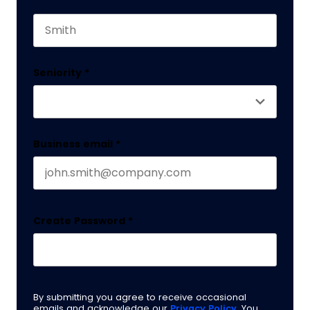
First name
This field is for validation purposes and should 
Last name
Seniority
*
Business email
*
Create Password
*
By submitting you agree to receive occasional
emails and acknowledge our
Privacy Policy
. You