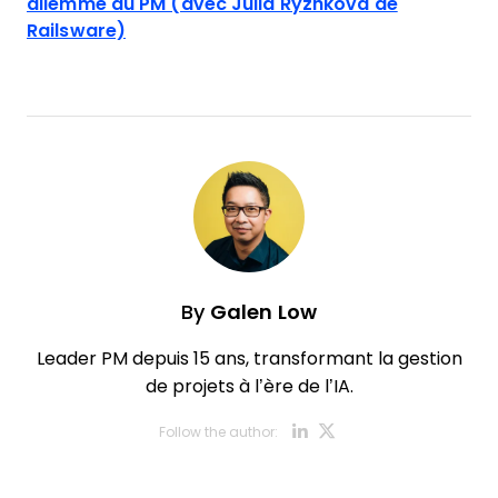
dilemme du PM (avec Julia Ryzhkova de
Railsware)
By
Galen Low
Leader PM depuis 15 ans, transformant la gestion
de projets à l’ère de l’IA.
Opens new w
Opens new
Follow the author: