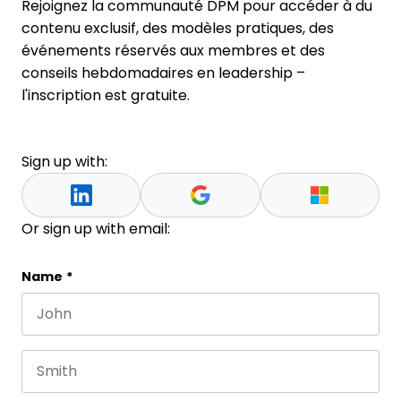
Rejoignez la communauté DPM pour accéder à du
contenu exclusif, des modèles pratiques, des
événements réservés aux membres et des
conseils hebdomadaires en leadership –
l'inscription est gratuite.
Sign up with:
Or sign up with email:
Facebook
Name
*
First name
This field is for validation purposes and should be 
Last name