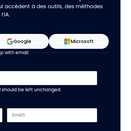
i accèdent à des outils, des méthodes
’IA.
Google
Microsoft
up with email:
nd should be left unchanged.
Last name