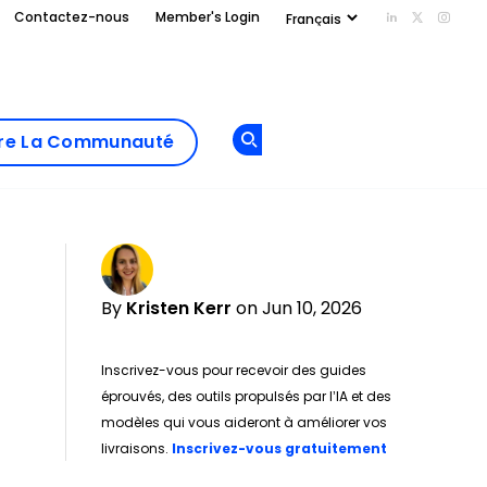
Contactez-nous
Member's Login
Add us on Li
Follow us
Follo
Add as
a
Rejoindre La
preferred
dre La Communauté
Opens new window
Communau
source
on
Google
By
Kristen Kerr
on Jun 10, 2026
Inscrivez-vous pour recevoir des guides
éprouvés, des outils propulsés par l’IA et des
modèles qui vous aideront à améliorer vos
Opens new w
livraisons.
Inscrivez-vous gratuitement