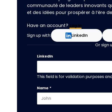
communauté de leaders innovants qu
et des idées pour prospérer à l’ère de l
Have an account?
Log In
Sign up with:
LinkedIn
Or sign 
LinkedIn
This field is for validation purposes a
Name
*
First name