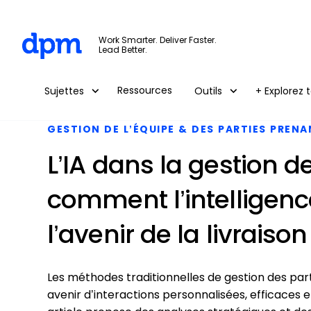
The Digital Project Manager
Work Smarter. Deliver Faster.
Lead Better.
Skip to main content
Ressources
Sujettes
Outils
+ Explorez t
GESTION DE L’ÉQUIPE & DES PARTIES PREN
L’IA dans la gestion d
comment l’intelligence
l’avenir de la livraiso
Les méthodes traditionnelles de gestion des part
avenir d’interactions personnalisées, efficaces 