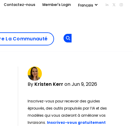
Contactez-nous
Member's Login
Add us on Li
Follow us
Follo
Add as
a
Rejoindre La
preferred
dre La Communauté
Opens new window
Communau
source
on
Google
By
Kristen Kerr
on Jun 9, 2026
Inscrivez-vous pour recevoir des guides
éprouvés, des outils propulsés par l’IA et des
modèles qui vous aideront à améliorer vos
Opens new w
livraisons.
Inscrivez-vous gratuitement