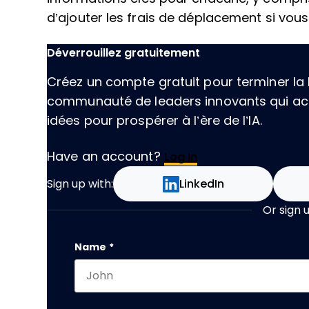
d’ajouter les frais de déplacement si vous
Déverrouillez gratuitement
Créez un compte gratuit pour terminer la l
communauté de leaders innovants qui acc
idées pour prospérer à l’ère de l’IA.
Have an account?
Log In
Sign up with:
LinkedIn
Or sign 
X/Twitter
Name
*
First name
This field is for validation purposes and