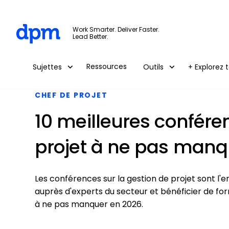
The Digital Project Manager
Work Smarter. Deliver Faster.
Lead Better.
Skip to main content
Ressources
Sujettes
Outils
+ Explorez t
CHEF DE PROJET
10 meilleures confére
projet à ne pas manq
Les conférences sur la gestion de projet sont l'e
auprès d'experts du secteur et bénéficier de for
à ne pas manquer en 2026.