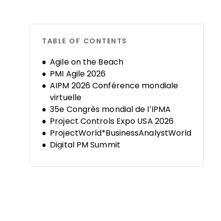
TABLE OF CONTENTS
Agile on the Beach
PMI Agile 2026
AIPM 2026 Conférence mondiale
virtuelle
35e Congrès mondial de l’IPMA
Project Controls Expo USA 2026
ProjectWorld*BusinessAnalystWorld
Digital PM Summit
PMI® Global Summit 2026
Future PMO
Gestion de projet en pratique