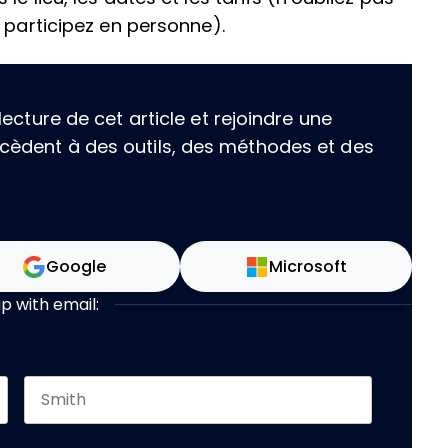
 participez en personne).
ecture de cet article et rejoindre une
èdent à des outils, des méthodes et des
Google
Microsoft
up with email:
Last name
 should be left unchanged.