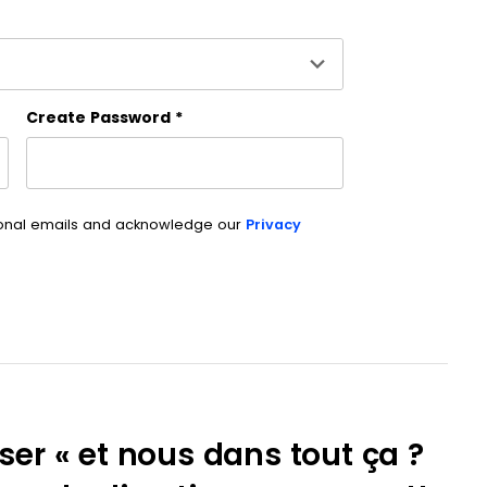
Last name
es and should be left unchanged.
Create Password
*
ional emails and acknowledge our
Privacy
r « et nous dans tout ça ?