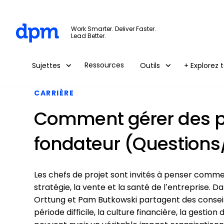
The Digital Project Manager
Work Smarter. Deliver Faster.
Lead Better.
Skip to main content
Ressources
Sujettes
Outils
+ Explorez t
CARRIÈRE
Comment gérer des 
fondateur (Questions
Les chefs de projet sont invités à penser comme 
stratégie, la vente et la santé de l’entreprise.
Orttung et Pam Butkowski partagent des conseils 
période difficile, la culture financière, la gestion 