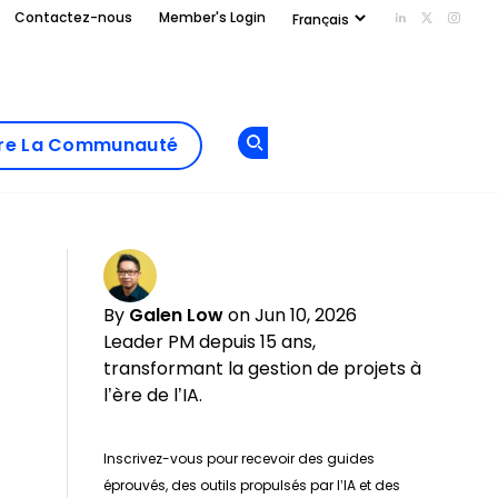
Contactez-nous
Member's Login
Add us on Li
Follow us
Follo
Add as
a
Rejoindre La
preferred
dre La Communauté
Opens new window
Communau
source
on
Google
By
Galen Low
on Jun 10, 2026
Leader PM depuis 15 ans,
transformant la gestion de projets à
l’ère de l’IA.
Inscrivez-vous pour recevoir des guides
éprouvés, des outils propulsés par l’IA et des