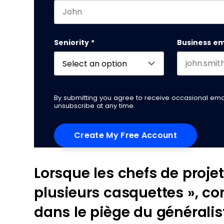
First name
This field is for validation purposes and
Seniority
*
Business em
By submitting you agree to receive occasional em
unsubscribe at any time.
Lorsque les chefs de projet
plusieurs casquettes », c
dans le piège du généralis