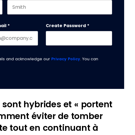
Last name
 should be left unchanged.
ail
*
Create Password
*
ails and acknowledge our
Privacy Policy
. You can
 sont hybrides et « portent
omment éviter de tomber
te tout en continuant à