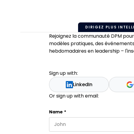
DIRIGEZ PLUS INTELL
Rejoignez la communauté DPM pour a
modèles pratiques, des événements
hebdomadaires en leadership – l'insc
Sign up with:
LinkedIn
Or sign up with email:
URL
Name
*