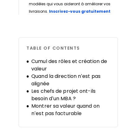
modèles qui vous aideront à améliorer vos
Opens new w
livraisons.
Inscrivez-vous gratuitement
TABLE OF CONTENTS
Cumul des rôles et création de
valeur
Quand la direction n’est pas
alignée
Les chefs de projet ont-ils
besoin d’un MBA ?
Montrer sa valeur quand on
n’est pas facturable
Objectifs d’utilisation pour les
chefs de projet senior
Dernière réflexion