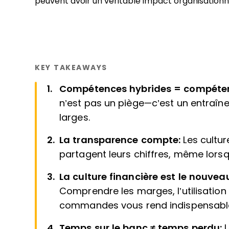
peuvent avoir un véritable impact organisationn
KEY TAKEAWAYS
Compétences hybrides = compéten
n’est pas un piège—c’est un entraîn
larges.
La transparence compte:
Les cultur
partagent leurs chiffres, même lorsque
La culture financière est le nouvea
Comprendre les marges, l’utilisation
commandes vous rend indispensabl
Temps sur le banc ≠ temps perdu: