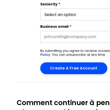
First name
This field is for validation purpos
Seniority
*
Business email
*
By submitting you agree to receive occas
Policy
. You can unsubscribe at any time.
Comment continuer à pense