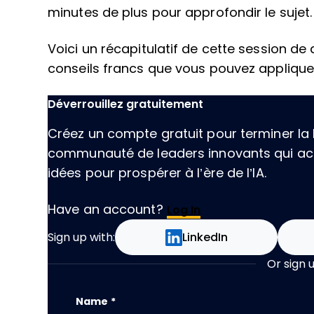
minutes de plus pour approfondir le sujet.
Voici un récapitulatif de cette session d
conseils francs que vous pouvez applique
Déverrouillez gratuitement
Créez un compte gratuit pour terminer la l
communauté de leaders innovants qui acc
idées pour prospérer à l’ère de l’IA.
Have an account?
Log In
Sign up with:
LinkedIn
Or sign 
Email
Name
*