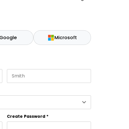
Google
Microsoft
Last name
ción y debe quedar sin cambios.
Create Password
*