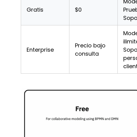
Mode
Gratis
$0
Prueb
Sopo
Mode
ilimi
Precio bajo
Enterprise
Sopo
consulta
pers
clien