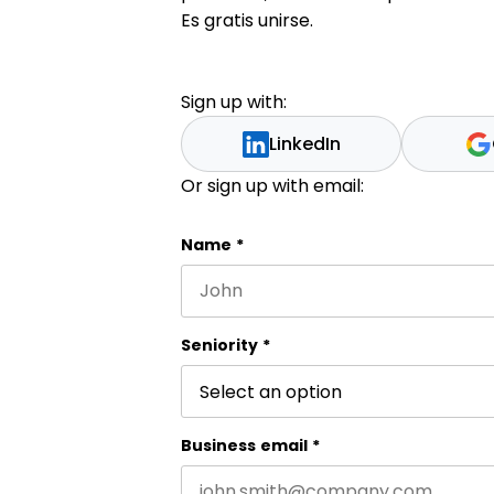
Es gratis unirse.
Sign up with:
LinkedIn
Or sign up with email:
URL
Name
*
First name
Este campo es un campo de valida
Seniority
*
Business email
*