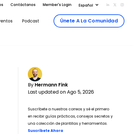
os
Contáctanos
Member's Login
Add us on Li
Follow us
Follo
Únete A La Comunidad
ventos
Podcast
By
Hermann Fink
Last updated on Ago 5, 2026
Suscríbete a nuestros correos y sé el primero
en recibir guías prácticas, consejos secretos y
una colección de plantillas y herramientas.
Suscríbete Ahora