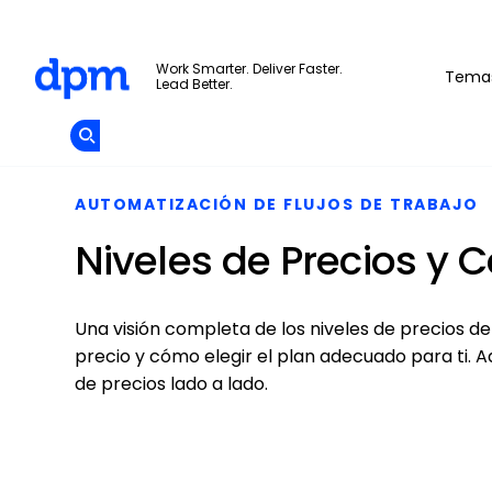
The Digital Project Manager
Work Smarter. Deliver Faster.
Tema
Lead Better.
Add as
a
Únete A La
preferred
Skip to main content
Opens new window
Comunidad
source
on
Google
AUTOMATIZACIÓN DE FLUJOS DE TRABAJO
Niveles de Precios y
Una visión completa de los niveles de precios d
precio y cómo elegir el plan adecuado para ti. 
de precios lado a lado.