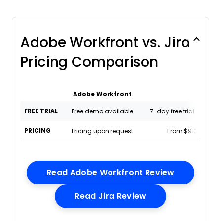
Adobe Workfront vs. Jira
Pricing Comparison
Adobe Workfront
Jira
FREE TRIAL
Free demo available
7-day free trial + free p
PRICING
Pricing upon request
From $9.05/user
Opens New
Read Adobe Workfront Review
Opens New Wind
Read Jira Review