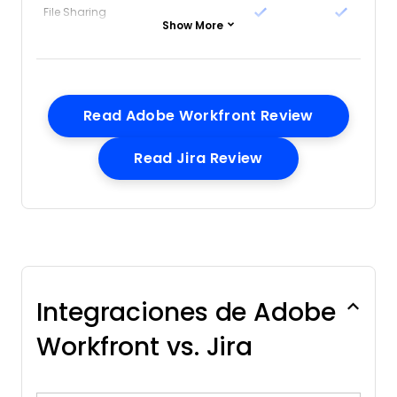
File Sharing
Show More
Gantt Charts
Kanban Boards
Multi-User
Notifications
Opens New
Read Adobe Workfront Review
Project Management
Opens New Wind
Read Jira Review
Task Scheduling/Tracking
Time Management
Integraciones de Adobe
Workfront vs. Jira