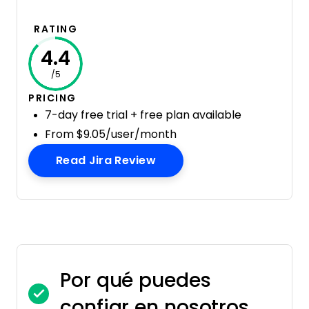
RATING
4.4
/5
PRICING
7-day free trial + free plan available
From $9.05/user/month
Opens New Window
Read Jira Review
Por qué puedes
confiar en nosotros