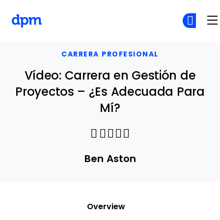
The Digital Project Manager
Skip to main content
CARRERA PROFESIONAL
Vídeo: Carrera en Gestión de
Proyectos – ¿Es Adecuada Para
Mí?
Share through Email
Print this page
Share on Pinterest
Share on Twitter
Share on Facebook
Share on LinkedIn
Ben Aston
Overview