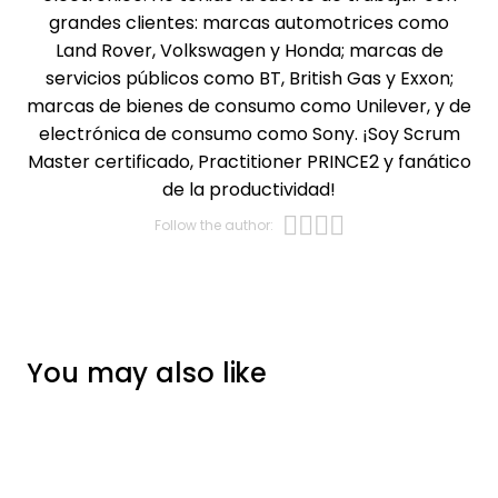
grandes clientes: marcas automotrices como
Land Rover, Volkswagen y Honda; marcas de
servicios públicos como BT, British Gas y Exxon;
marcas de bienes de consumo como Unilever, y de
electrónica de consumo como Sony. ¡Soy Scrum
Master certificado, Practitioner PRINCE2 y fanático
de la productividad!
Opens new wi
Opens new w
Opens new 
Opens new
Follow the author:
Opens new win
You may also like