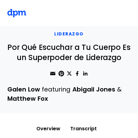
The Digital Project Manager
Skip to main content
LIDERAZGO
Por Qué Escuchar a Tu Cuerpo Es
un Superpoder de Liderazgo
Share through Email
Print this page
Share on Pinterest
Share on Twitter
Share on Faceboo
Share on Linke
Galen Low
featuring
Abigail Jones
&
Matthew Fox
Overview
Transcript