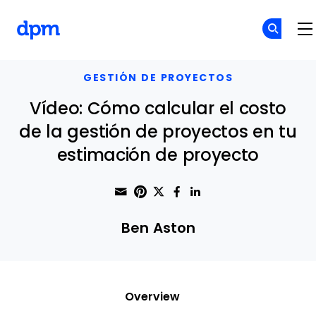
The Digital Project Manager
Skip to main content
GESTIÓN DE PROYECTOS
Vídeo: Cómo calcular el costo
de la gestión de proyectos en tu
estimación de proyecto
Share through Email
Print this page
Share on Pinterest
Share on Twitter
Share on Faceboo
Share on Linke
Ben Aston
Overview