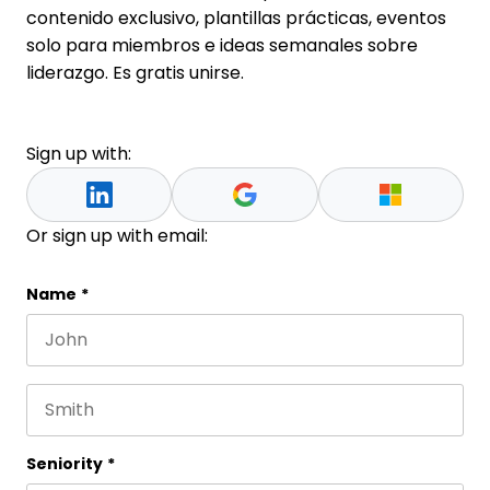
contenido exclusivo, plantillas prácticas, eventos
solo para miembros e ideas semanales sobre
liderazgo. Es gratis unirse.
Sign up with:
Or sign up with email:
Comments
Name
*
First name
Este campo es un campo de validación y debe que
Last name
Seniority
*