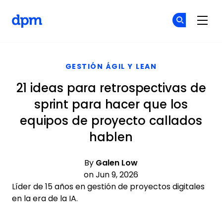
The Digital Project Manager
Ún
Ún
Skip to main content
GESTIÓN ÁGIL Y LEAN
21 ideas para retrospectivas de
sprint para hacer que los
equipos de proyecto callados
hablen
By
Galen Low
on Jun 9, 2026
Líder de 15 años en gestión de proyectos digitales
en la era de la IA.