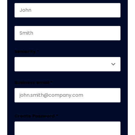
First name
Este campo es un campo de validación y debe q
Last name
Seniority
*
Business email
*
Create Password
*